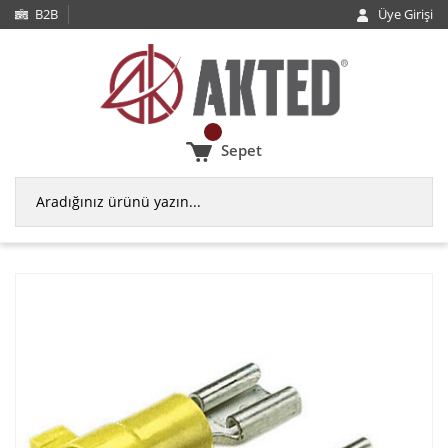
B2B
Üye Girişi
Sepet