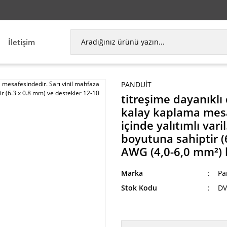
İletişim
PANDUIT
titreşime dayanıklı 
kalay kaplama mesa
içinde yalıtımlı vari
boyutuna sahiptir (
AWG (4,0-6,0 mm²) bir
Marka
Pa
Stok Kodu
DV