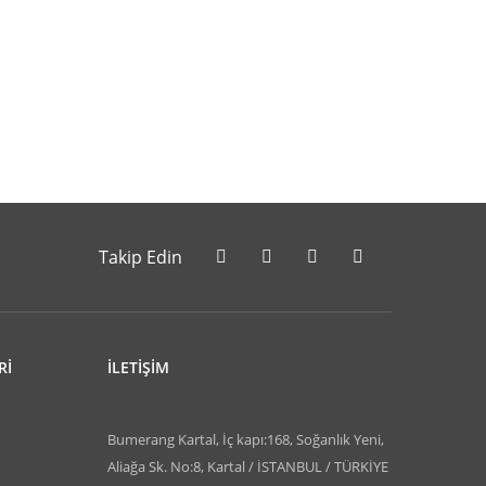
letebilirsiniz.
Takip Edin
Rİ
İLETİŞİM
Bumerang Kartal, İç kapı:168, Soğanlık Yeni,
Aliağa Sk. No:8, Kartal / İSTANBUL / TÜRKİYE