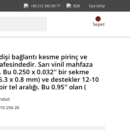
+90 212 392 90 77
B2B
Üye Girişi
Sepet
dişi bağlantı kesme pirinç ve
fesindedir. Sarı vinil mahfaza
l. Bu 0.250 x 0.032'' bir sekme
6.3 x 0.8 mm) ve destekler 12-10
 tel aralığı. Bu 0.95'' olan (
nduit
10-250-2K