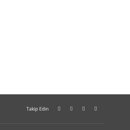
letebilirsiniz.
Takip Edin