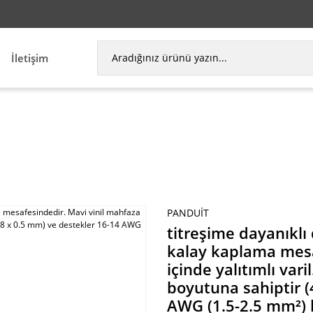
İletişim
dedir. Mavi vinil mahfaza içinde yalıtımlı varil. Bu
PANDUIT
titreşime dayanıklı 
kalay kaplama mesa
içinde yalıtımlı var
boyutuna sahiptir (
AWG (1.5-2.5 mm²) bi