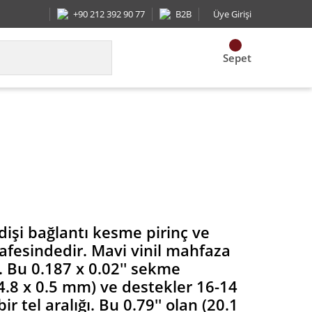
+90 212 392 90 77
B2B
Üye Girişi
Sepet
 0.187 x 0.02'' sekme boyutuna sahiptir (4.8 x 0.5 
dişi bağlantı kesme pirinç ve
fesindedir. Mavi vinil mahfaza
il. Bu 0.187 x 0.02'' sekme
4.8 x 0.5 mm) ve destekler 16-14
r tel aralığı. Bu 0.79'' olan (20.1