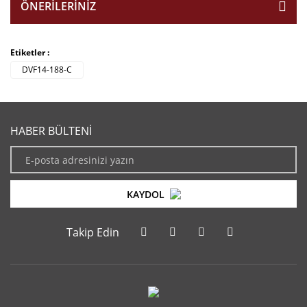
ÖNERILERINIZ
Etiketler :
DVF14-188-C
HABER BÜLTENİ
KAYDOL
Takip Edin