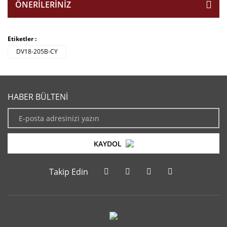
ÖNERILERINIZ
Etiketler :
DV18-205B-CY
HABER BÜLTENİ
KAYDOL
Takip Edin