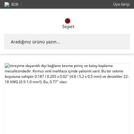
B2B
Üye Girişi
Sepet