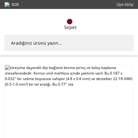
B2B
Üye Girişi
Sepet