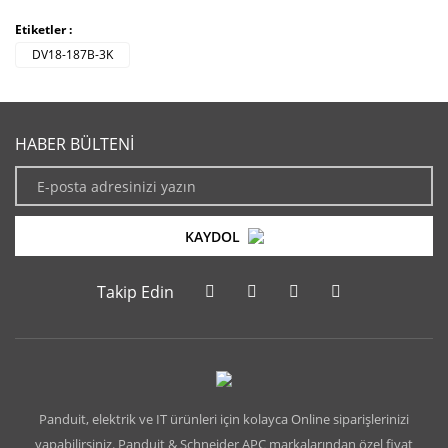
Etiketler :
DV18-187B-3K
HABER BÜLTENİ
KAYDOL
Takip Edin
Panduit, elektrik ve IT ürünleri için kolayca Online siparişlerinizi
yapabilirsiniz. Panduit & Schneider APC markalarından özel fiyat