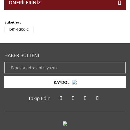
ÖNERILERINIZ
Etiketler :
DR14-206-C
HABER BÜLTENİ
KAYDOL
Takip Edin