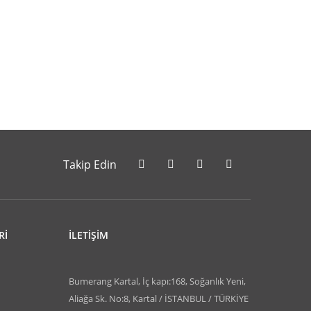
letebilirsiniz.
Takip Edin
Rİ
İLETİŞİM
Bumerang Kartal, İç kapı:168, Soğanlık Yeni,
Aliağa Sk. No:8, Kartal / İSTANBUL / TÜRKİYE