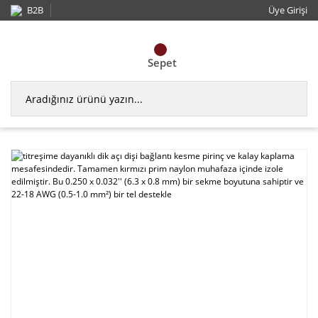
B2B
Üye Girişi
Sepet