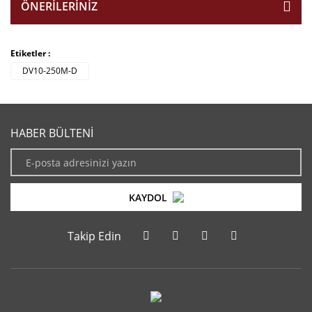
ÖNERILERINIZ
Etiketler :
DV10-250M-D
HABER BÜLTENİ
KAYDOL
Takip Edin