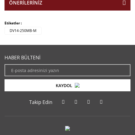
ÖNERILERINIZ
Etiketler :
DV14-250MB-M
HABER BÜLTENİ
KAYDOL
Takip Edin