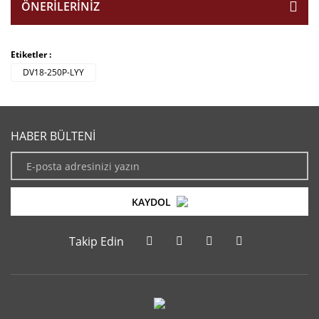
ÖNERILERINIZ
Etiketler :
DV18-250P-LYY
HABER BÜLTENİ
KAYDOL
Takip Edin