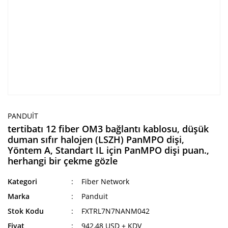
PANDUIT
tertibatı 12 fiber OM3 bağlantı kablosu, düşük
duman sıfır halojen (LSZH) PanMPO dişi,
Yöntem A, Standart IL için PanMPO dişi puan.,
herhangi bir çekme gözle
Kategori
Fiber Network
Marka
Panduit
Stok Kodu
FXTRL7N7NANM042
Fiyat
942,48 USD + KDV