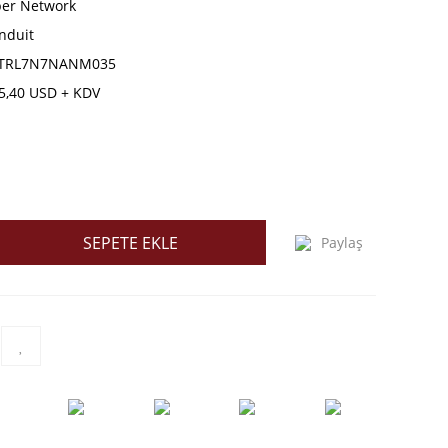
ber Network
nduit
TRL7N7NANM035
5,40 USD + KDV
SEPETE EKLE
Paylaş