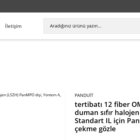
İletişim
losu, düşük duman sıfır halojen (LSZH) PanMPO diş
PANDUIT
tertibatı 12 fiber 
duman sıfır haloje
Standart IL için Pa
çekme gözle