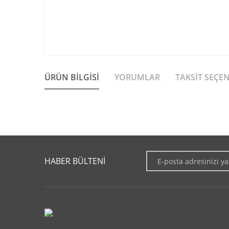
ÜRÜN BILGISI
YORUMLAR
TAKSIT SEÇE
Bu ürünün fiyat bilgisi, resim, ürün açıklamalarında ve diğer 
Görüş ve önerileriniz için teşekkür ederiz.
HABER BÜLTENİ
Ürün resmi kalitesiz, bozuk veya görüntülenemiyor.
Ürün açıklamasında eksik bilgiler bulunuyor.
Ürün bilgilerinde hatalar bulunuyor.
Ürün fiyatı diğer sitelerden daha pahalı.