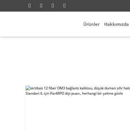
Ürünler
Hakkımızda
iber Network
tertibatı 12 fiber OM3 bağlantı kab