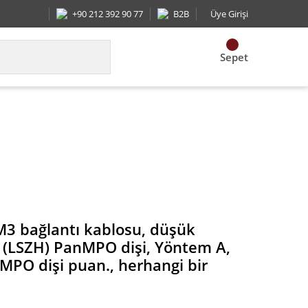
+90 212 392 90 77
B2B
Üye Girişi
Sepet
i, Yöntem A, Standart IL için PanMPO dişi puan., h
OM3 bağlantı kablosu, düşük
n (LSZH) PanMPO dişi, Yöntem A,
nMPO dişi puan., herhangi bir