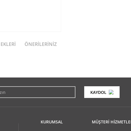
NEKLERI
ÖNERILERINIZ
konularda yetersiz gördüğünüz noktaları öneri formunu kullanarak tarafımıza i
Bu ürüne ilk yorumu siz yapın!
KAYDOL
Yorum Yaz
KURUMSAL
MÜŞTERİ HİZMETLE