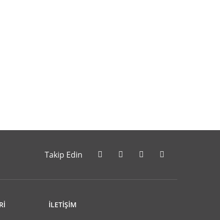
letebilirsiniz.
Takip Edin
Rİ
İLETİŞİM