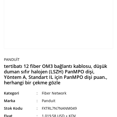
PANDUIT
tertibatı 12 fiber OM3 bağlantı kablosu, düşük
duman sıfır halojen (LSZH) PanMPO dişi,
Yöntem A, Standart IL için PanMPO dişi puan.,
herhangi bir çekme gözle
Kategori
Fiber Network
Marka
Panduit
Stok Kodu
FXTRL7N7NANM049
Fiyat
1.019,58 USD + KDV