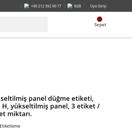
+90 212 392 90 77
B2B
Üye Girişi
Sepet
0'' H, yükseltilmiş panel, 3 etiket / satır, 500 adet
seltilmiş panel düğme etiketi,
'' H, yükseltilmiş panel, 3 etiket /
et miktarı.
 Etiketleme