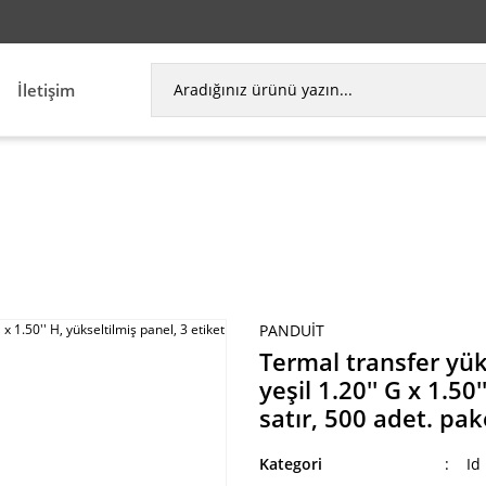
İletişim
ükseltilmiş panel düğme etiketi, yeşil 1.20'' G x 1.5
PANDUIT
Termal transfer yük
yeşil 1.20'' G x 1.50
satır, 500 adet. pak
Kategori
Id