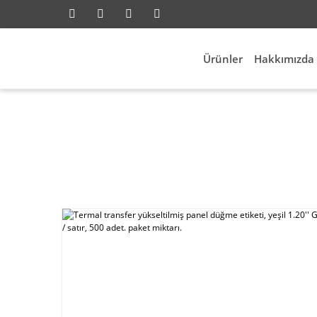
Ürünler
Hakkımızda
ktrik Aksesuarları
Id Etiketleme
Termal transfer y