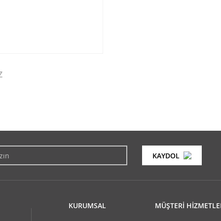
Z
konularda yetersiz gördüğünüz noktaları öneri formunu kullanarak tarafımıza i
Bu ürüne ilk yorumu siz yapın!
KAYDOL
Yorum Yaz
KURUMSAL
MÜŞTERİ HİZMETLE