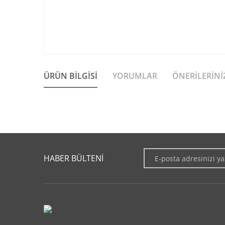
ÜRÜN BILGISI
YORUMLAR
ÖNERILERINI
Bu ürünün fiyat bilgisi, resim, ürün açıklamalarında ve diğer 
Görüş ve önerileriniz için teşekkür ederiz.
HABER BÜLTENİ
Ürün resmi kalitesiz, bozuk veya görüntülenemiyor.
Ürün açıklamasında eksik bilgiler bulunuyor.
Ürün bilgilerinde hatalar bulunuyor.
Ürün fiyatı diğer sitelerden daha pahalı.