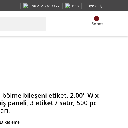
+90 212 392 90 77
B2B
Üye Girişi
Sepet
kseltilmiş paneli, 3 etiket / satır, 500 pc kaldırdı. 
 bölme bileşeni etiket, 2.00'' W x
miş paneli, 3 etiket / satır, 500 pc
arı.
 Etiketleme