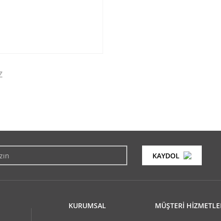
Z
konularda yetersiz gördüğünüz noktaları öneri formunu kullanarak tarafımıza i
Bu ürüne ilk yorumu siz yapın!
KAYDOL
Yorum Yaz
KURUMSAL
MÜŞTERİ HİZMETLE