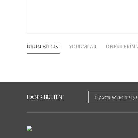
ÜRÜN BILGISI
YORUMLAR
ÖNERILERINI
Bu ürünün fiyat bilgisi, resim, ürün açıklamalarında ve diğer 
Görüş ve önerileriniz için teşekkür ederiz.
HABER BÜLTENİ
Ürün resmi kalitesiz, bozuk veya görüntülenemiyor.
Ürün açıklamasında eksik bilgiler bulunuyor.
Ürün bilgilerinde hatalar bulunuyor.
Ürün fiyatı diğer sitelerden daha pahalı.