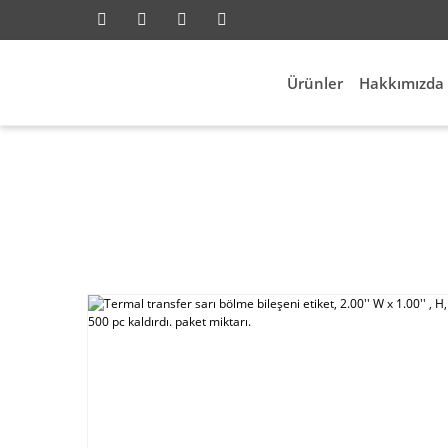
Ürünler
Hakkımızda
lektrik Aksesuarları
Id Etiketleme
Termal transfer