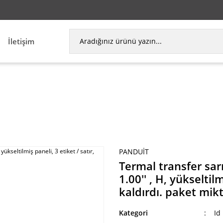
İletişim
 sarı bölme bileşeni etiket, 2.00'' W x 1.00'' , H, yü
PANDUIT
Termal transfer sarı
1.00'' , H, yükseltil
kaldırdı. paket mikt
Kategori
Id