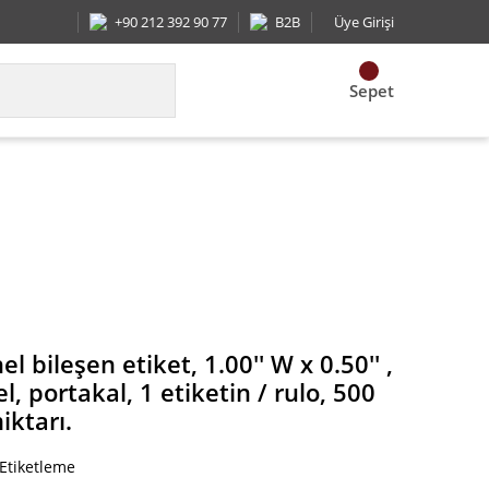
+90 212 392 90 77
B2B
Üye Girişi
Sepet
iş panel, portakal, 1 etiketin / rulo, 500 pc kaldırd
l bileşen etiket, 1.00'' W x 0.50'' ,
l, portakal, 1 etiketin / rulo, 500
iktarı.
 Etiketleme