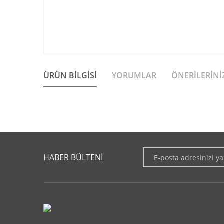
ÜRÜN BILGISI
YORUMLAR
ÖNERILERINI
Bu ürünün fiyat bilgisi, resim, ürün açıklamalarında ve diğer 
Görüş ve önerileriniz için teşekkür ederiz.
HABER BÜLTENİ
Ürün resmi kalitesiz, bozuk veya görüntülenemiyor.
Ürün açıklamasında eksik bilgiler bulunuyor.
Ürün bilgilerinde hatalar bulunuyor.
Ürün fiyatı diğer sitelerden daha pahalı.