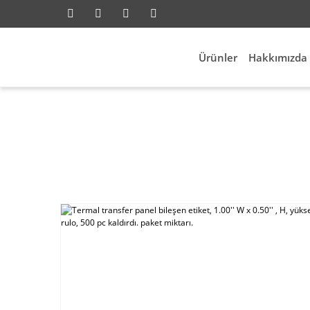
Ürünler
Hakkımızda
trik Aksesuarları
Id Etiketleme
Termal transfer p