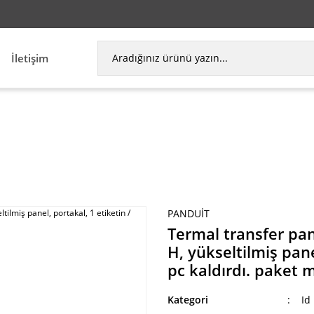
İletişim
anel bileşen etiket, 1.00'' W x 0.50'' , H, yükseltilm
PANDUIT
Termal transfer pane
H, yükseltilmiş pane
pc kaldırdı. paket m
Kategori
Id