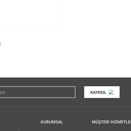
Z
konularda yetersiz gördüğünüz noktaları öneri formunu kullanarak tarafımıza i
Bu ürüne ilk yorumu siz yapın!
KAYDOL
Yorum Yaz
KURUMSAL
MÜŞTERİ HİZMETLE