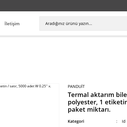
İletişim
l aktarım bileşeni etiketi, 2.00'' beyaz H, polyester
PANDUIT
Termal aktarım bileş
polyester, 1 etiketin
paket miktarı.
Kategori
Id