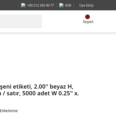
+90 212 392 90 77
B2B
Üye Girişi
Sepet
, 1 etiketin / satır, 5000 adet W 0.25'' x. paket mikt
eni etiketi, 2.00'' beyaz H,
 / satır, 5000 adet W 0.25'' x.
 Etiketleme