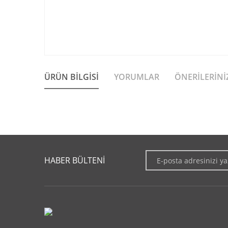
ÜRÜN BILGISI
YORUMLAR
ÖNERILERINI
Bu ürünün fiyat bilgisi, resim, ürün açıklamalarında ve diğer 
Görüş ve önerileriniz için teşekkür ederiz.
HABER BÜLTENİ
Ürün resmi kalitesiz, bozuk veya görüntülenemiyor.
Ürün açıklamasında eksik bilgiler bulunuyor.
Ürün bilgilerinde hatalar bulunuyor.
Ürün fiyatı diğer sitelerden daha pahalı.