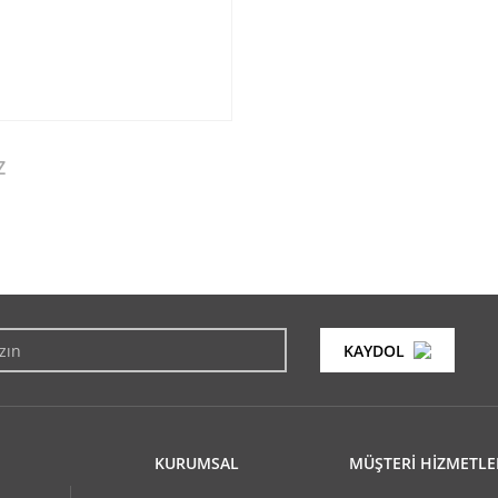
Z
konularda yetersiz gördüğünüz noktaları öneri formunu kullanarak tarafımıza i
Bu ürüne ilk yorumu siz yapın!
KAYDOL
Yorum Yaz
KURUMSAL
MÜŞTERİ HİZMETLE