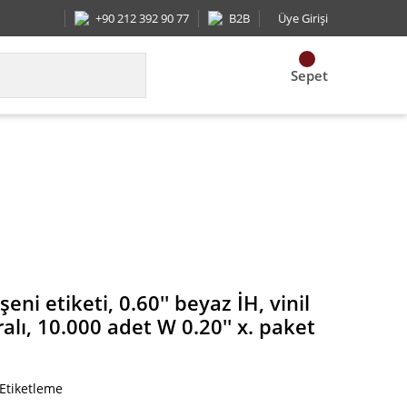
+90 212 392 90 77
B2B
Üye Girişi
Sepet
ş, 3 etiket / sıralı, 10.000 adet W 0.20'' x. paket mi
eni etiketi, 0.60'' beyaz İH, vinil
ralı, 10.000 adet W 0.20'' x. paket
 Etiketleme