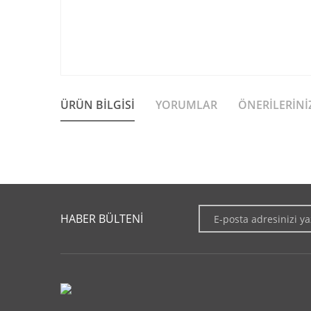
ÜRÜN BILGISI
YORUMLAR
ÖNERILERINI
Bu ürünün fiyat bilgisi, resim, ürün açıklamalarında ve diğer 
Görüş ve önerileriniz için teşekkür ederiz.
HABER BÜLTENİ
Ürün resmi kalitesiz, bozuk veya görüntülenemiyor.
Ürün açıklamasında eksik bilgiler bulunuyor.
Ürün bilgilerinde hatalar bulunuyor.
Ürün fiyatı diğer sitelerden daha pahalı.