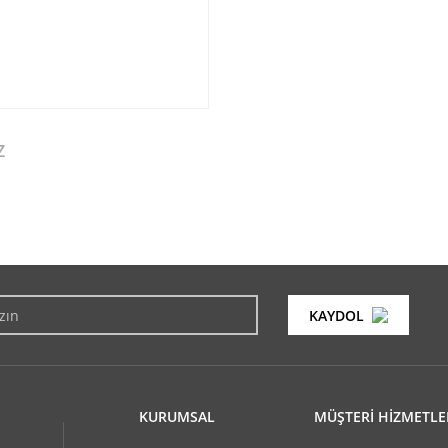
Z
konularda yetersiz gördüğünüz noktaları öneri formunu kullanarak tarafımıza i
Bu ürüne ilk yorumu siz yapın!
KAYDOL
Yorum Yaz
KURUMSAL
MÜŞTERİ HİZMETLE