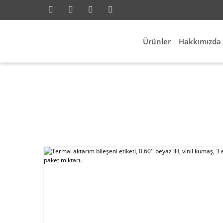
Ürünler
Hakkımızda
ayfa
Elektrik Aksesuarları
Id Etiketleme
Termal 