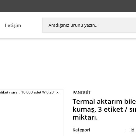
İletişim
aktarım bileşeni etiketi, 0.60'' beyaz İH, vinil kuma
PANDUIT
Termal aktarım bileş
kumaş, 3 etiket / sı
miktarı.
Kategori
Id