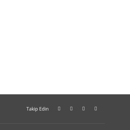
letebilirsiniz.
Takip Edin