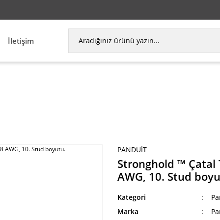
İletişim
a Terminalleri
Stronghold ™ Çatal Terminali, Siga
PANDUIT
Stronghold ™ Çatal T
AWG, 10. Stud boyu
Kategori
Pa
Marka
Pa