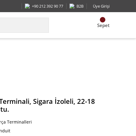
+90 212 392 90 77
B2B
Üye Girişi
Sepet
ra İzoleli, 22-18 AWG, 10. Stud boyutu.
erminali, Sigara İzoleli, 22-18
tu.
rça Terminalleri
nduit