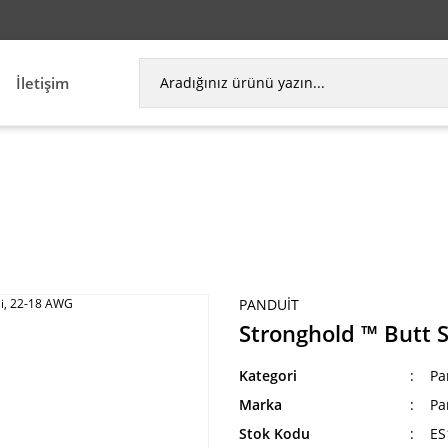
İletişim
rları
Parça Terminalleri
Stronghold ™ Butt Splic
PANDUIT
Stronghold ™ Butt S
Kategori
Pa
Marka
Pa
Stok Kodu
ES