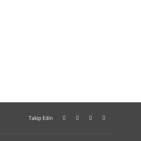
letebilirsiniz.
Takip Edin