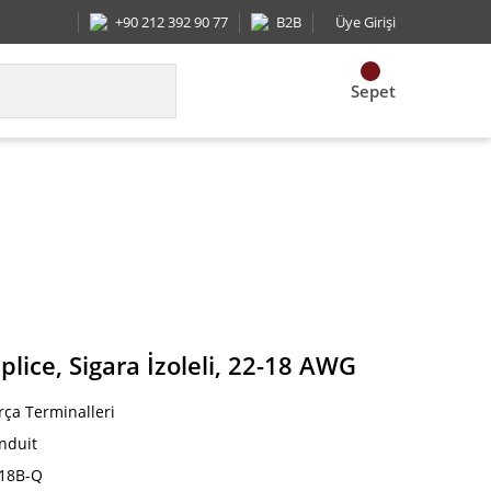
+90 212 392 90 77
B2B
Üye Girişi
Sepet
e, Sigara İzoleli, 22-18 AWG
plice, Sigara İzoleli, 22-18 AWG
rça Terminalleri
nduit
18B-Q