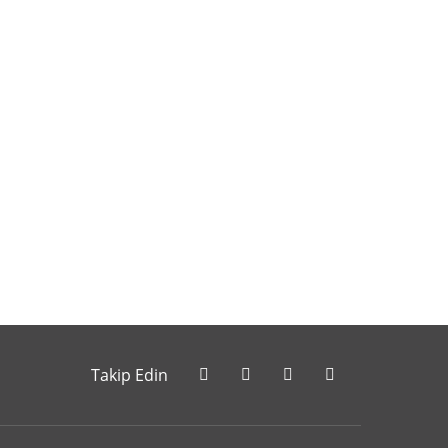
letebilirsiniz.
Takip Edin