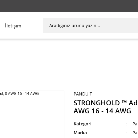
İletişim
ça Terminalleri
STRONGHOLD ™ Adım aşağı bir düz
PANDUIT
STRONGHOLD ™ Adım a
AWG 16 - 14 AWG
Kategori
Pa
Marka
Pa