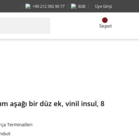
+90 212 392 90 77
B2B
Üye Girişi
Sepet
 ek, vinil insul, 8 AWG 16 - 14 AWG
şağı bir düz ek, vinil insul, 8
rça Terminalleri
nduit