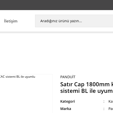
İletişim
 Termaller
Satır Cap 1800mm koridor genişliği So
PANDUIT
Satır Cap 1800mm k
sistemi BL ile uyum
Kategori
Ka
Marka
Pa