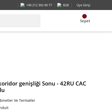
+90 212 392 90 77
B2B
Üye Girişi
Sepet
nu - 42RU CAC sistemi BL ile uyumlu
oridor genişliği Sonu - 42RU CAC
lu
binetler Ve Termaller
nduit