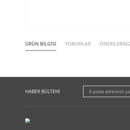
ÜRÜN BILGISI
YORUMLAR
ÖNERILERINI
Bu ürünün fiyat bilgisi, resim, ürün açıklamalarında ve diğer 
Görüş ve önerileriniz için teşekkür ederiz.
HABER BÜLTENİ
Ürün resmi kalitesiz, bozuk veya görüntülenemiyor.
Ürün açıklamasında eksik bilgiler bulunuyor.
Ürün bilgilerinde hatalar bulunuyor.
Ürün fiyatı diğer sitelerden daha pahalı.