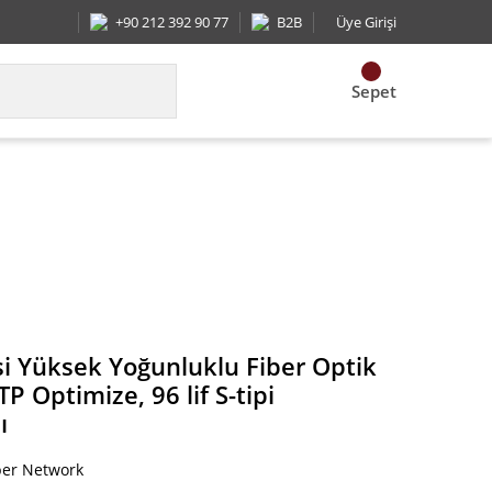
+90 212 392 90 77
B2B
Üye Girişi
Sepet
lif MTP Optimize, 96 lif S-tipi etiketleme 1RU-Açı
i Yüksek Yoğunluklu Fiber Optik
P Optimize, 96 lif S-tipi
ı
ber Network