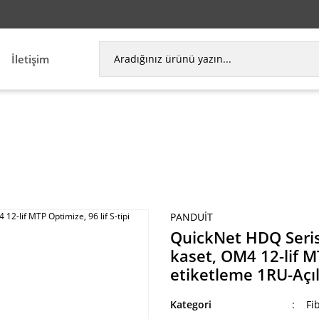
İletişim
erisi Yüksek Yoğunluklu Fiber Optik kaset, OM4 12-
PANDUIT
QuickNet HDQ Seris
kaset, OM4 12-lif MT
etiketleme 1RU-Açıl
Kategori
Fi