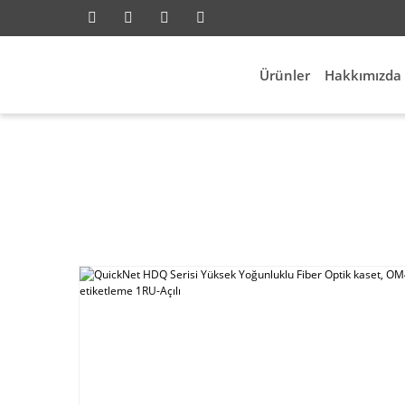
Ürünler
Hakkımızda
nasayfa
Network
Fiber Network
QuickNet HDQ S