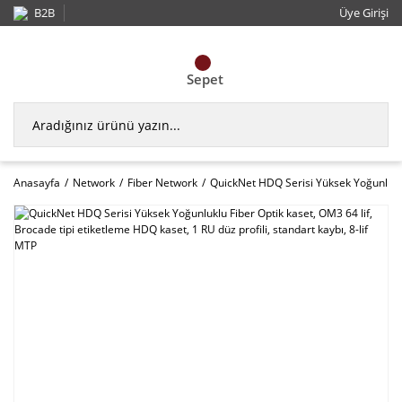
B2B
Üye Girişi
Sepet
Anasayfa
Network
Fiber Network
QuickNet HDQ Serisi Yüksek Yoğunluklu 