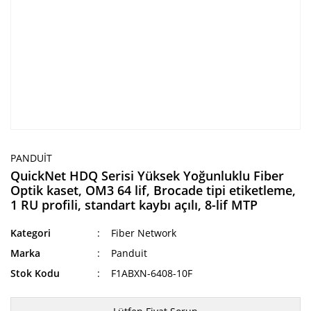
PANDUIT
QuickNet HDQ Serisi Yüksek Yoğunluklu Fiber
Optik kaset, OM3 64 lif, Brocade tipi etiketleme,
1 RU profili, standart kaybı açılı, 8-lif MTP
Kategori
Fiber Network
Marka
Panduit
Stok Kodu
F1ABXN-6408-10F