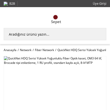
B2B
Üye Girişi
Sepet
Anasayfa
Network
Fiber Network
QuickNet HDQ Serisi Yüksek Yoğunluklu F