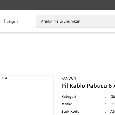
İletişim
k Aksesuarları
Güç Konektörleri
Pil Kablo Pabuc
PANDUIT
Pil Kablo Pabucu 6 
Kategori
Gü
Marka
Pa
Stok Kodu
A6