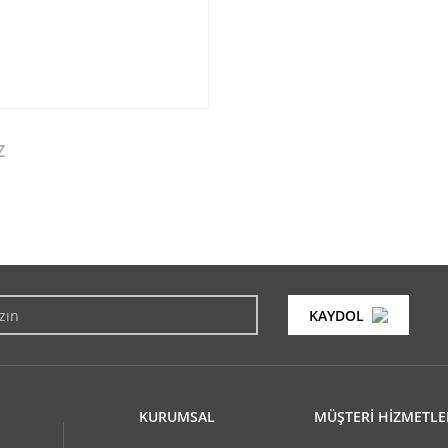
Z
konularda yetersiz gördüğünüz noktaları öneri formunu kullanarak tarafımıza i
Bu ürüne ilk yorumu siz yapın!
KAYDOL
Yorum Yaz
KURUMSAL
MÜŞTERİ HİZMETLE