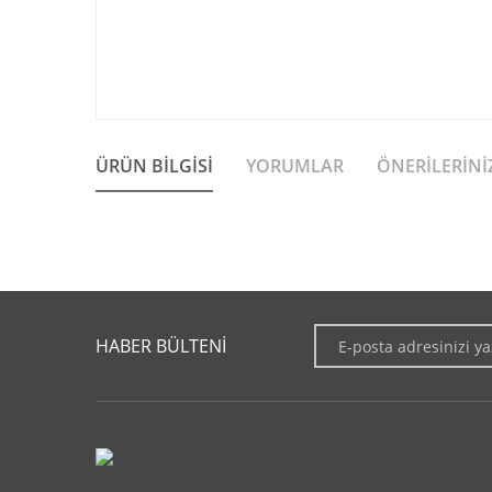
ÜRÜN BILGISI
YORUMLAR
ÖNERILERINI
Bu ürünün fiyat bilgisi, resim, ürün açıklamalarında ve diğer 
Görüş ve önerileriniz için teşekkür ederiz.
HABER BÜLTENİ
Ürün resmi kalitesiz, bozuk veya görüntülenemiyor.
Ürün açıklamasında eksik bilgiler bulunuyor.
Ürün bilgilerinde hatalar bulunuyor.
Ürün fiyatı diğer sitelerden daha pahalı.