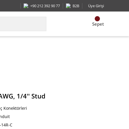
+90 212 392 90 77
B2B
Üye Girişi
Sepet
u 6 AWG, 1/4'' Stud
AWG, 1/4'' Stud
ç Konektörleri
nduit
-14R-C