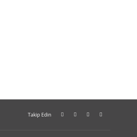
letebilirsiniz.
Takip Edin