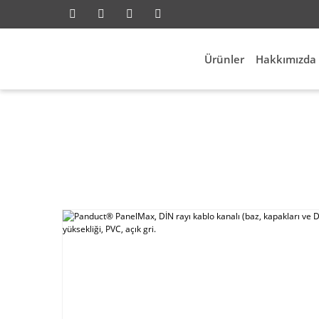
Ürünler
Hakkımızda
a
Elektrik Aksesuarları
Kablo Kanalları
Panduct