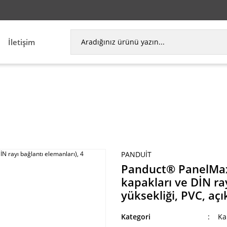
İletişim
® PanelMax, DİN rayı kablo kanalı (baz, kapakları ve
PANDUIT
Panduct® PanelMax,
kapakları ve DİN ray
yüksekliği, PVC, açık
Kategori
Ka