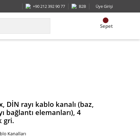
+90 212 392 90 77
B2B
Üye Girişi
Sepet
 DİN rayı bağlantı elemanları), 4 yüksekliği, PVC, 
 DİN rayı kablo kanalı (baz,
ı bağlantı elemanları), 4
 gri.
blo Kanalları