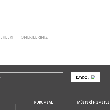
NEKLERI
ÖNERILERINIZ
konularda yetersiz gördüğünüz noktaları öneri formunu kullanarak tarafımıza i
Bu ürüne ilk yorumu siz yapın!
KAYDOL
Yorum Yaz
KURUMSAL
MÜŞTERİ HİZMETLE