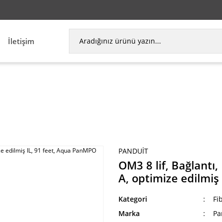
İletişim
if, Bağlantı, Plenum, PanMPO Kadın, Yöntem A, opt
PANDUIT
OM3 8 lif, Bağlant
A, optimize edilmiş
Kategori
Fi
Marka
Pa