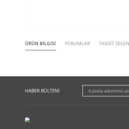
ÜRÜN BILGISI
YORUMLAR
TAKSIT SEÇE
Bu ürünün fiyat bilgisi, resim, ürün açıklamalarında ve diğer 
Görüş ve önerileriniz için teşekkür ederiz.
HABER BÜLTENİ
Ürün resmi kalitesiz, bozuk veya görüntülenemiyor.
Ürün açıklamasında eksik bilgiler bulunuyor.
Ürün bilgilerinde hatalar bulunuyor.
Ürün fiyatı diğer sitelerden daha pahalı.