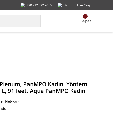
+90 212 392 90 77
B2B
Üye Girişi
Sepet
imize edilmiş IL, 91 feet, Aqua PanMPO Kadın
ı, Plenum, PanMPO Kadın, Yöntem
 IL, 91 feet, Aqua PanMPO Kadın
ber Network
nduit