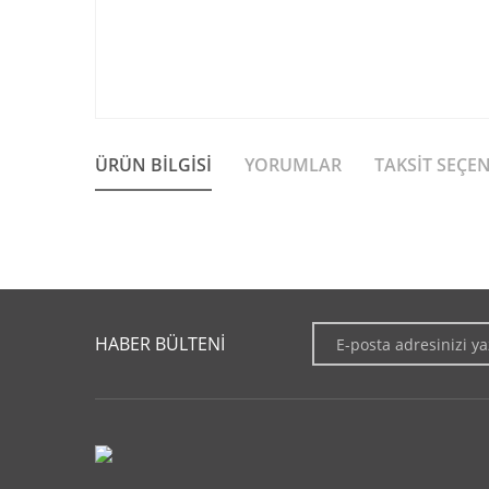
ÜRÜN BILGISI
YORUMLAR
TAKSIT SEÇE
Bu ürünün fiyat bilgisi, resim, ürün açıklamalarında ve diğer 
Görüş ve önerileriniz için teşekkür ederiz.
HABER BÜLTENİ
Ürün resmi kalitesiz, bozuk veya görüntülenemiyor.
Ürün açıklamasında eksik bilgiler bulunuyor.
Ürün bilgilerinde hatalar bulunuyor.
Ürün fiyatı diğer sitelerden daha pahalı.