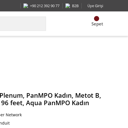
+90 212 392 90 77
B2B
Üye Girişi
Sepet
imize edilmiş IL, 96 feet, Aqua PanMPO Kadın
ı, Plenum, PanMPO Kadın, Metot B,
L, 96 feet, Aqua PanMPO Kadın
ber Network
nduit