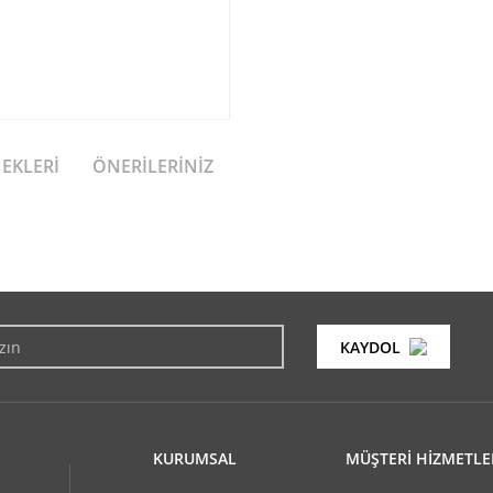
NEKLERI
ÖNERILERINIZ
konularda yetersiz gördüğünüz noktaları öneri formunu kullanarak tarafımıza i
Bu ürüne ilk yorumu siz yapın!
KAYDOL
Yorum Yaz
KURUMSAL
MÜŞTERİ HİZMETLE