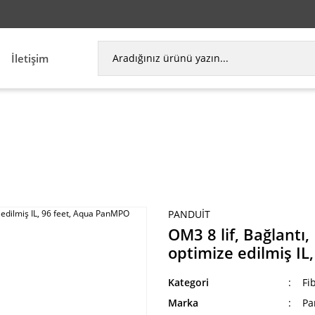
İletişim
lif, Bağlantı, Plenum, PanMPO Kadın, Metot B, opt
PANDUIT
OM3 8 lif, Bağlant
optimize edilmiş I
Kategori
Fi
Marka
Pa