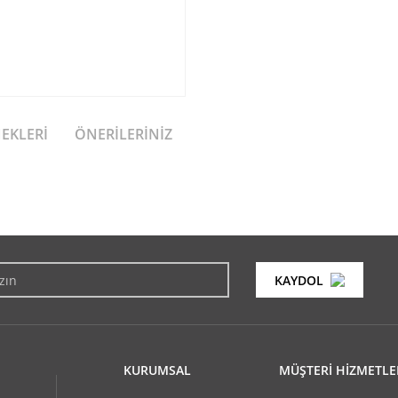
NEKLERI
ÖNERILERINIZ
konularda yetersiz gördüğünüz noktaları öneri formunu kullanarak tarafımıza i
Bu ürüne ilk yorumu siz yapın!
KAYDOL
Yorum Yaz
KURUMSAL
MÜŞTERİ HİZMETLE