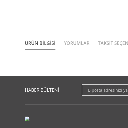
ÜRÜN BILGISI
YORUMLAR
TAKSIT SEÇE
Bu ürünün fiyat bilgisi, resim, ürün açıklamalarında ve diğer 
Görüş ve önerileriniz için teşekkür ederiz.
HABER BÜLTENİ
Ürün resmi kalitesiz, bozuk veya görüntülenemiyor.
Ürün açıklamasında eksik bilgiler bulunuyor.
Ürün bilgilerinde hatalar bulunuyor.
Ürün fiyatı diğer sitelerden daha pahalı.