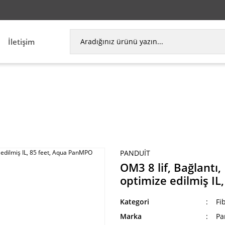
İletişim
lif, Bağlantı, Plenum, PanMPO Kadın, Metot B, opt
PANDUIT
OM3 8 lif, Bağlant
optimize edilmiş I
Kategori
Fi
Marka
Pa