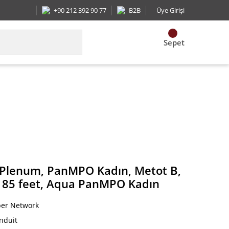
+90 212 392 90 77
B2B
Üye Girişi
Sepet
imize edilmiş IL, 85 feet, Aqua PanMPO Kadın
ı, Plenum, PanMPO Kadın, Metot B,
L, 85 feet, Aqua PanMPO Kadın
ber Network
nduit