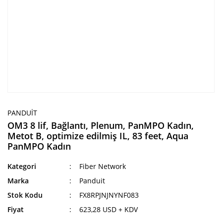
PANDUIT
OM3 8 lif, Bağlantı, Plenum, PanMPO Kadın,
Metot B, optimize edilmiş IL, 83 feet, Aqua
PanMPO Kadın
Kategori
Fiber Network
Marka
Panduit
Stok Kodu
FX8RPJNJNYNF083
Fiyat
623,28 USD + KDV