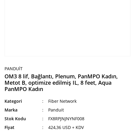
PANDUIT
OM3 8 lif, Bağlantı, Plenum, PanMPO Kadın,
Metot B, optimize edilmiş IL, 8 feet, Aqua
PanMPO Kadın
Kategori
Fiber Network
Marka
Panduit
Stok Kodu
FX8RPJNJNYNF008
Fiyat
424,36 USD + KDV