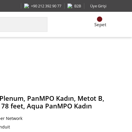
+90 212 392 90 77
B2B
Üye Girişi
Sepet
imize edilmiş IL, 78 feet, Aqua PanMPO Kadın
ı, Plenum, PanMPO Kadın, Metot B,
L, 78 feet, Aqua PanMPO Kadın
ber Network
nduit