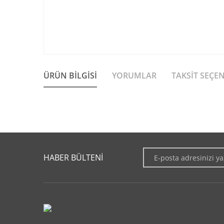
ÜRÜN BILGISI
YORUMLAR
TAKSIT SEÇE
Bu ürünün fiyat bilgisi, resim, ürün açıklamalarında ve diğer 
Görüş ve önerileriniz için teşekkür ederiz.
HABER BÜLTENİ
Ürün resmi kalitesiz, bozuk veya görüntülenemiyor.
Ürün açıklamasında eksik bilgiler bulunuyor.
Ürün bilgilerinde hatalar bulunuyor.
Ürün fiyatı diğer sitelerden daha pahalı.