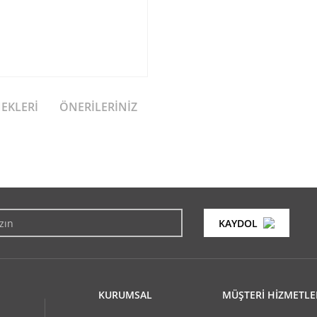
NEKLERI
ÖNERILERINIZ
konularda yetersiz gördüğünüz noktaları öneri formunu kullanarak tarafımıza i
Bu ürüne ilk yorumu siz yapın!
KAYDOL
Yorum Yaz
KURUMSAL
MÜŞTERİ HİZMETLE