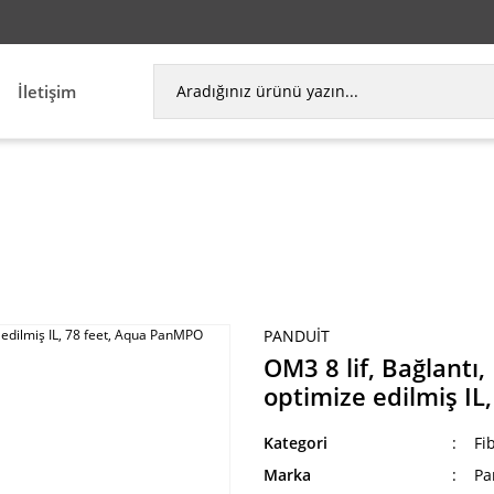
İletişim
lif, Bağlantı, Plenum, PanMPO Kadın, Metot B, opt
PANDUIT
OM3 8 lif, Bağlant
optimize edilmiş I
Kategori
Fi
Marka
Pa