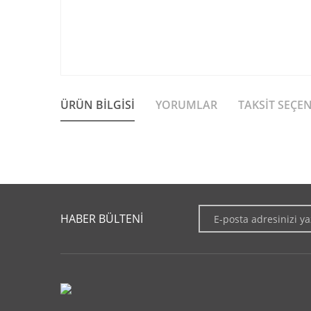
ÜRÜN BILGISI
YORUMLAR
TAKSIT SEÇE
Bu ürünün fiyat bilgisi, resim, ürün açıklamalarında ve diğer 
Görüş ve önerileriniz için teşekkür ederiz.
HABER BÜLTENİ
Ürün resmi kalitesiz, bozuk veya görüntülenemiyor.
Ürün açıklamasında eksik bilgiler bulunuyor.
Ürün bilgilerinde hatalar bulunuyor.
Ürün fiyatı diğer sitelerden daha pahalı.