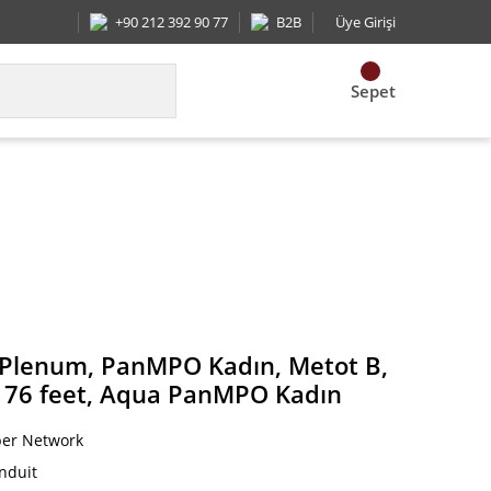
+90 212 392 90 77
B2B
Üye Girişi
Sepet
imize edilmiş IL, 76 feet, Aqua PanMPO Kadın
ı, Plenum, PanMPO Kadın, Metot B,
L, 76 feet, Aqua PanMPO Kadın
ber Network
nduit