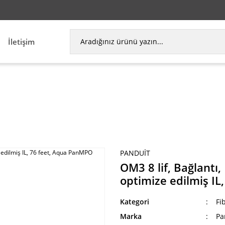
İletişim
lif, Bağlantı, Plenum, PanMPO Kadın, Metot B, opt
PANDUIT
OM3 8 lif, Bağlant
optimize edilmiş I
Kategori
Fi
Marka
Pa