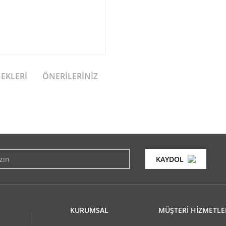
NEKLERI
ÖNERILERINIZ
konularda yetersiz gördüğünüz noktaları öneri formunu kullanarak tarafımıza i
Bu ürüne ilk yorumu siz yapın!
KAYDOL
Yorum Yaz
KURUMSAL
MÜŞTERİ HİZMETLE