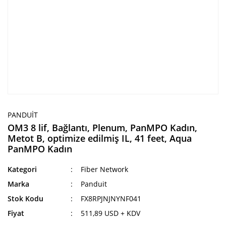
PANDUIT
OM3 8 lif, Bağlantı, Plenum, PanMPO Kadın,
Metot B, optimize edilmiş IL, 41 feet, Aqua
PanMPO Kadın
Kategori
Fiber Network
Marka
Panduit
Stok Kodu
FX8RPJNJNYNF041
Fiyat
511,89 USD + KDV