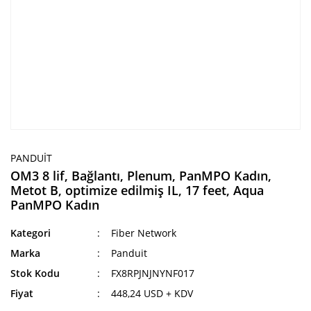
PANDUIT
OM3 8 lif, Bağlantı, Plenum, PanMPO Kadın,
Metot B, optimize edilmiş IL, 17 feet, Aqua
PanMPO Kadın
Kategori
Fiber Network
Marka
Panduit
Stok Kodu
FX8RPJNJNYNF017
Fiyat
448,24 USD + KDV