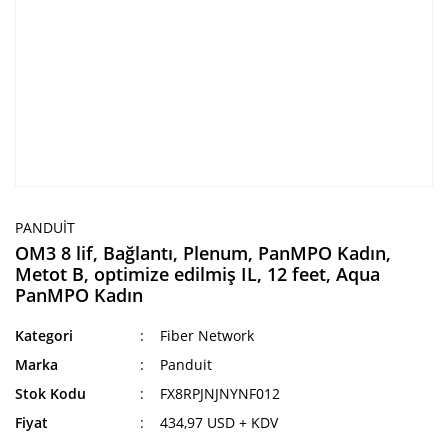
PANDUIT
OM3 8 lif, Bağlantı, Plenum, PanMPO Kadın,
Metot B, optimize edilmiş IL, 12 feet, Aqua
PanMPO Kadın
Kategori
Fiber Network
Marka
Panduit
Stok Kodu
FX8RPJNJNYNF012
Fiyat
434,97 USD + KDV