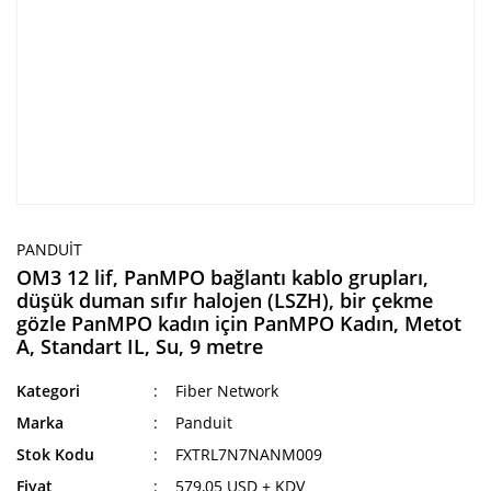
PANDUIT
OM3 12 lif, PanMPO bağlantı kablo grupları,
düşük duman sıfır halojen (LSZH), bir çekme
gözle PanMPO kadın için PanMPO Kadın, Metot
A, Standart IL, Su, 9 metre
Kategori
Fiber Network
Marka
Panduit
Stok Kodu
FXTRL7N7NANM009
Fiyat
579,05 USD + KDV