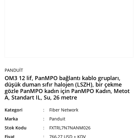
PANDUIT
OM3 12 lif, PanMPO bağlantı kablo grupları,
düşük duman sıfır halojen (LSZH), bir çekme
gözle PanMPO kadın için PanMPO Kadın, Metot
A, Standart IL, Su, 26 metre
Kategori
Fiber Network
Marka
Panduit
Stok Kodu
FXTRL7N7NANM026
Fiyat
766,27 USD + KDV