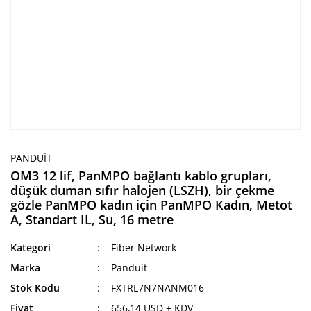
PANDUIT
OM3 12 lif, PanMPO bağlantı kablo grupları,
düşük duman sıfır halojen (LSZH), bir çekme
gözle PanMPO kadın için PanMPO Kadın, Metot
A, Standart IL, Su, 16 metre
Kategori
Fiber Network
Marka
Panduit
Stok Kodu
FXTRL7N7NANM016
Fiyat
656,14 USD + KDV