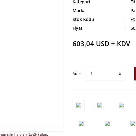
Kategori
Fi
Marka
Pa
Stok Kodu
FX
Fiyat
60
603,04 USD + KDV
Adet