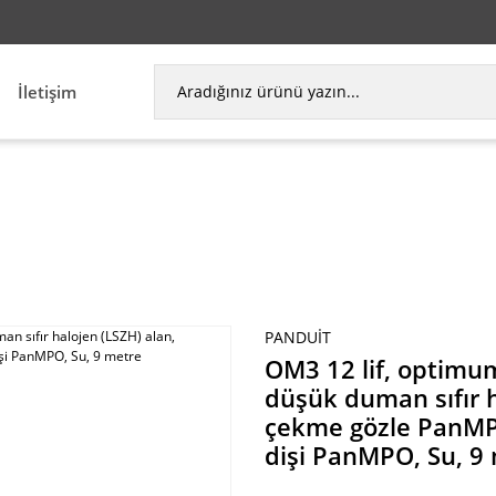
İletişim
eneği, düşük duman sıfır halojen (LSZH) alan, her
PANDUIT
OM3 12 lif, optimu
düşük duman sıfır h
çekme gözle PanMPO
dişi PanMPO, Su, 9