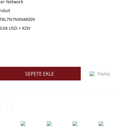
ber Network
nduit
TRL7N7NXNM009
3,04 USD + KDV
SEPETE EKLE
Paylaş