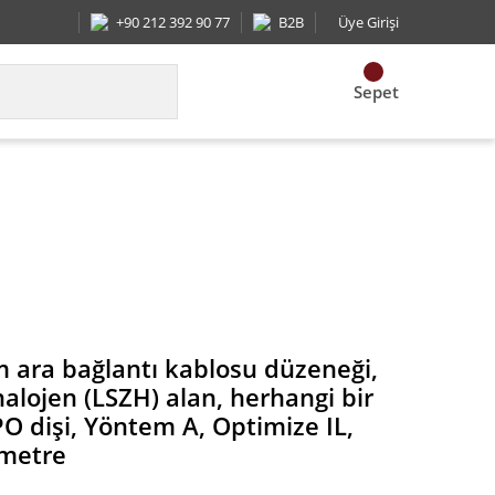
+90 212 392 90 77
B2B
Üye Girişi
Sepet
hangi bir çekme gözle PanMPO dişi, Yöntem A, Opti
m ara bağlantı kablosu düzeneği,
alojen (LSZH) alan, herhangi bir
 dişi, Yöntem A, Optimize IL,
 metre