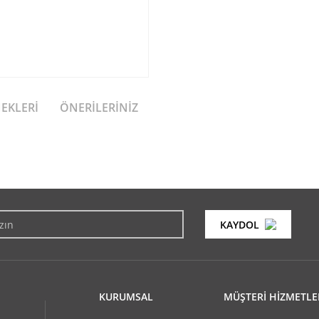
NEKLERI
ÖNERILERINIZ
konularda yetersiz gördüğünüz noktaları öneri formunu kullanarak tarafımıza i
Bu ürüne ilk yorumu siz yapın!
KAYDOL
Yorum Yaz
KURUMSAL
MÜŞTERİ HİZMETLE