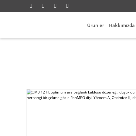
Ürünler
Hakkımızda
rk
OM3 12 lif, optimum ara bağlantı kablosu düz