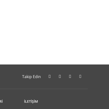
letebilirsiniz.
Takip Edin
Rİ
İLETİŞİM