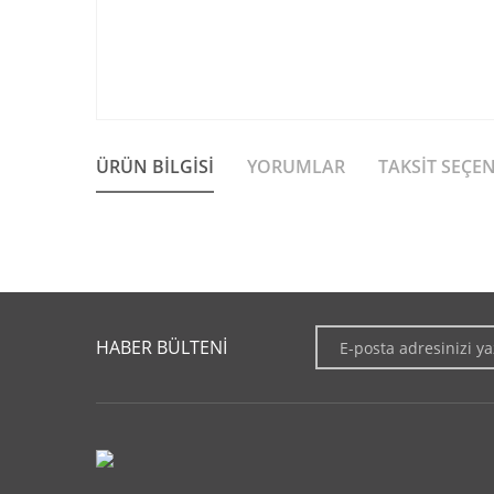
ÜRÜN BILGISI
YORUMLAR
TAKSIT SEÇE
Bu ürünün fiyat bilgisi, resim, ürün açıklamalarında ve diğer 
Görüş ve önerileriniz için teşekkür ederiz.
HABER BÜLTENİ
Ürün resmi kalitesiz, bozuk veya görüntülenemiyor.
Ürün açıklamasında eksik bilgiler bulunuyor.
Ürün bilgilerinde hatalar bulunuyor.
Ürün fiyatı diğer sitelerden daha pahalı.