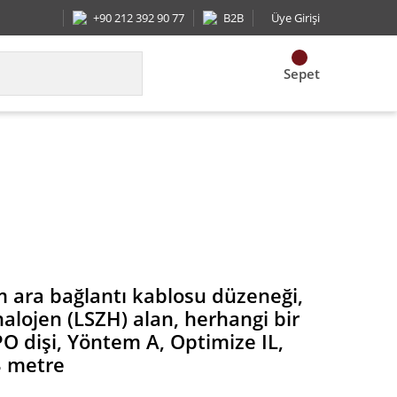
+90 212 392 90 77
B2B
Üye Girişi
Sepet
angi bir çekme gözle PanMPO dişi, Yöntem A, Opti
m ara bağlantı kablosu düzeneği,
alojen (LSZH) alan, herhangi bir
 dişi, Yöntem A, Optimize IL,
3 metre