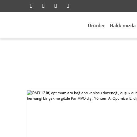
Ürünler
Hakkımızda
rk
OM3 12 lif, optimum ara bağlantı kablosu düze