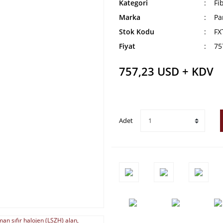
Kategori
Fi
Marka
Pa
Stok Kodu
FX
Fiyat
75
757,23 USD + KDV
Adet