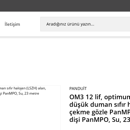
İletişim
neği, düşük duman sıfır halojen (LSZH) alan, herh
PANDUIT
OM3 12 lif, optimu
düşük duman sıfır h
çekme gözle PanMPO
dişi PanMPO, Su, 2