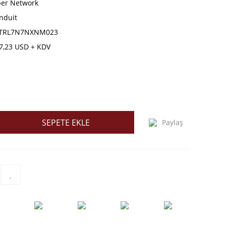
ber Network
nduit
TRL7N7NXNM023
7,23 USD + KDV
SEPETE EKLE
Paylaş