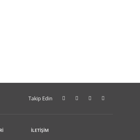
letebilirsiniz.
Takip Edin
Rİ
İLETİŞİM