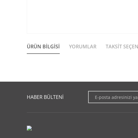
ÜRÜN BILGISI
YORUMLAR
TAKSIT SEÇE
Bu ürünün fiyat bilgisi, resim, ürün açıklamalarında ve diğer 
Görüş ve önerileriniz için teşekkür ederiz.
HABER BÜLTENİ
Ürün resmi kalitesiz, bozuk veya görüntülenemiyor.
Ürün açıklamasında eksik bilgiler bulunuyor.
Ürün bilgilerinde hatalar bulunuyor.
Ürün fiyatı diğer sitelerden daha pahalı.