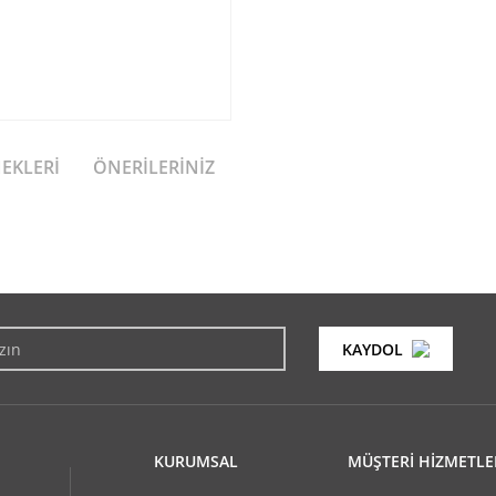
NEKLERI
ÖNERILERINIZ
konularda yetersiz gördüğünüz noktaları öneri formunu kullanarak tarafımıza i
Bu ürüne ilk yorumu siz yapın!
KAYDOL
Yorum Yaz
KURUMSAL
MÜŞTERİ HİZMETLE