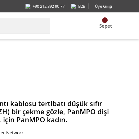
+90 212 392 90 77
B2B
Üye Girişi
Sepet
r çekme gözle, PanMPO dişi Metot B Optimize IL iç
tı kablosu tertibatı düşük sıfır
H) bir çekme gözle, PanMPO dişi
L için PanMPO kadın.
ber Network