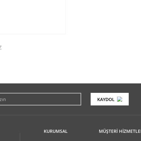
Z
konularda yetersiz gördüğünüz noktaları öneri formunu kullanarak tarafımıza i
Bu ürüne ilk yorumu siz yapın!
KAYDOL
Yorum Yaz
KURUMSAL
MÜŞTERİ HİZMETLE