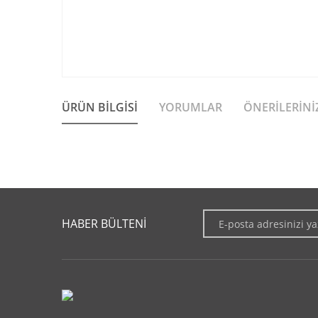
ÜRÜN BILGISI
YORUMLAR
ÖNERILERINI
Bu ürünün fiyat bilgisi, resim, ürün açıklamalarında ve diğer 
Görüş ve önerileriniz için teşekkür ederiz.
HABER BÜLTENİ
Ürün resmi kalitesiz, bozuk veya görüntülenemiyor.
Ürün açıklamasında eksik bilgiler bulunuyor.
Ürün bilgilerinde hatalar bulunuyor.
Ürün fiyatı diğer sitelerden daha pahalı.