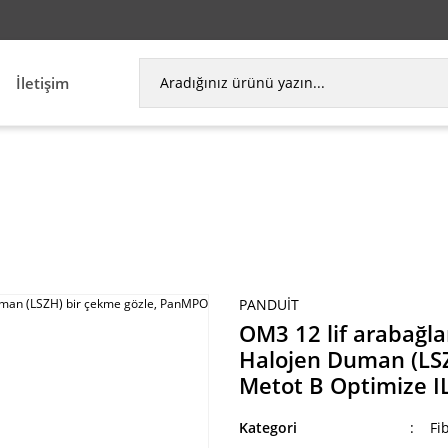
İletişim
osu tertibatı düşük sıfır Halojen Duman (LSZH) bi
PANDUIT
OM3 12 lif arabağlan
Halojen Duman (LSZ
Metot B Optimize I
Kategori
Fi