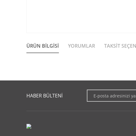
ÜRÜN BILGISI
YORUMLAR
TAKSIT SEÇE
Bu ürünün fiyat bilgisi, resim, ürün açıklamalarında ve diğer 
Görüş ve önerileriniz için teşekkür ederiz.
HABER BÜLTENİ
Ürün resmi kalitesiz, bozuk veya görüntülenemiyor.
Ürün açıklamasında eksik bilgiler bulunuyor.
Ürün bilgilerinde hatalar bulunuyor.
Ürün fiyatı diğer sitelerden daha pahalı.