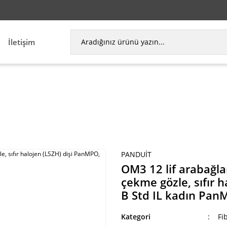
İletişim
kablosu düzeneği, düşük bir çekme gözle, sıfır hal
PANDUIT
OM3 12 lif arabağla
çekme gözle, sıfır 
B Std IL kadın PanM
Kategori
Fi