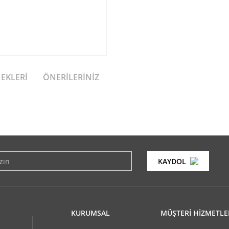
NEKLERI
ÖNERILERINIZ
konularda yetersiz gördüğünüz noktaları öneri formunu kullanarak tarafımıza i
Bu ürüne ilk yorumu siz yapın!
KAYDOL
Yorum Yaz
KURUMSAL
MÜŞTERİ HİZMETLE