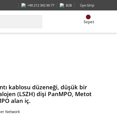
+90 212 392 90 77
B2B
Üye Girişi
Sepet
ojen (LSZH) dişi PanMPO, Metot B Std IL kadın PanM
ntı kablosu düzeneği, düşük bir
halojen (LSZH) dişi PanMPO, Metot
PO alan iç.
ber Network