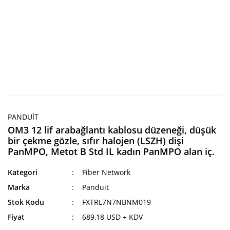
PANDUIT
OM3 12 lif arabağlantı kablosu düzeneği, düşük
bir çekme gözle, sıfır halojen (LSZH) dişi
PanMPO, Metot B Std IL kadın PanMPO alan iç.
Kategori
Fiber Network
Marka
Panduit
Stok Kodu
FXTRL7N7NBNM019
Fiyat
689,18 USD + KDV