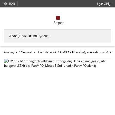
B2B
Üye Girişi
Sepet
Anasayfa
Network
Fiber Network
OM3 12 lif arabağlantı kablosu düzeneğ