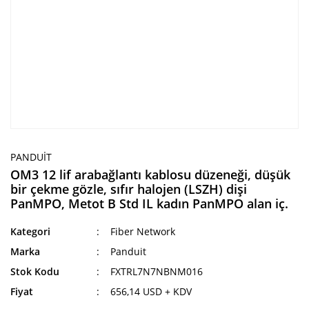
PANDUIT
OM3 12 lif arabağlantı kablosu düzeneği, düşük
bir çekme gözle, sıfır halojen (LSZH) dişi
PanMPO, Metot B Std IL kadın PanMPO alan iç.
Kategori
Fiber Network
Marka
Panduit
Stok Kodu
FXTRL7N7NBNM016
Fiyat
656,14 USD + KDV