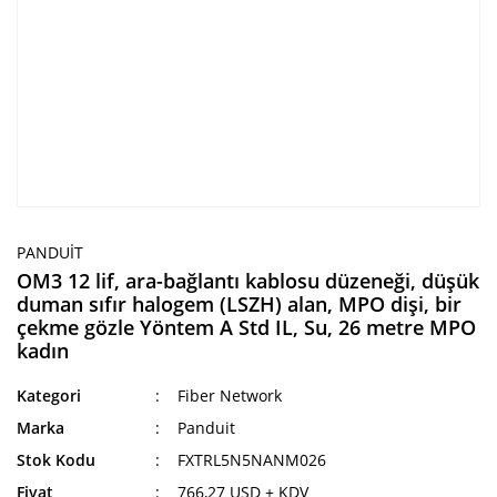
PANDUIT
OM3 12 lif, ara-bağlantı kablosu düzeneği, düşük
duman sıfır halogem (LSZH) alan, MPO dişi, bir
çekme gözle Yöntem A Std IL, Su, 26 metre MPO
kadın
Kategori
Fiber Network
Marka
Panduit
Stok Kodu
FXTRL5N5NANM026
Fiyat
766,27 USD + KDV